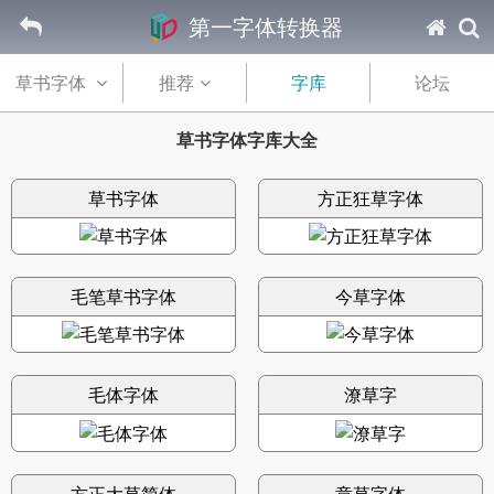
第一字体转换器
草书字体
推荐
字库
论坛
草书字体字库大全
草书字体
方正狂草字体
毛笔草书字体
今草字体
毛体字体
潦草字
方正大草简体
章草字体