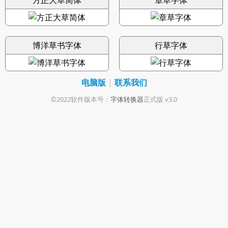
博洋草书字体
行草字体
电脑版
|
联系我们
©2022软件版本号：
字体转换器
正式版 v3.0